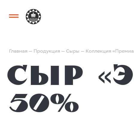
Главная
—
Продукция
—
Сыры
—
Коллекция «Премиа
Сыр «Этельский»
50%