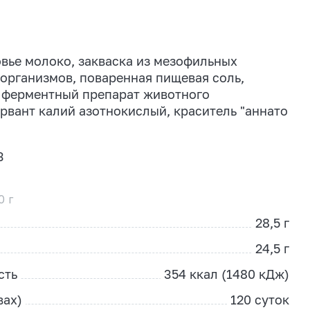
вье молоко, закваска из мезофильных
рганизмов, поваренная пищевая соль,
ферментный препарат животного
рвант калий азотнокислый, краситель "аннато
3
0 г
28,5 г
24,5 г
сть
354 ккал (1480 кДж)
вах)
120 суток