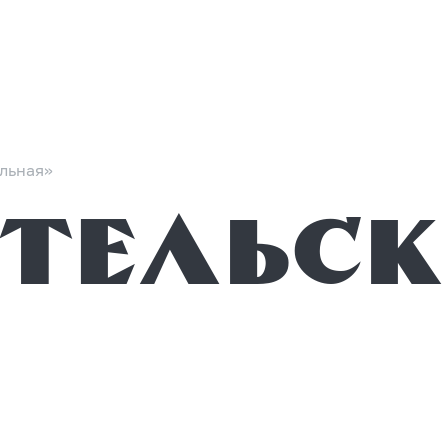
льная»