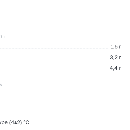
0 г
1,5 г
3,2 г
4,4 г
ь
ре (4±2) °С