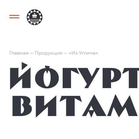
Главная
—
Продукция
—
«Из Углича»
Йогурт
вита