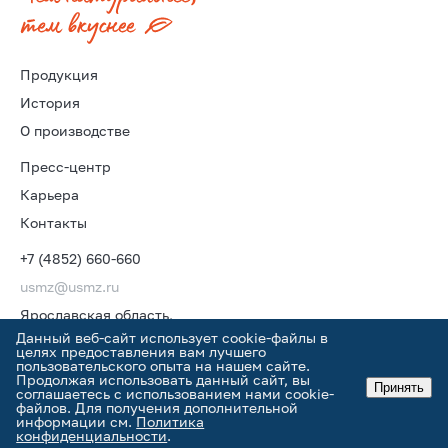
Продукция
История
О производстве
Пресс-центр
Карьера
Контакты
+7 (4852) 660-660
usmz@usmz.ru
Ярославская область,
г. Углич, Рыбинское шоссе, 22В
Данный веб-сайт использует cookie-файлы в
целях предоставления вам лучшего
пользовательского опыта на нашем сайте.
Продолжая использовать данный сайт, вы
Принять
соглашаетесь с использованием нами cookie-
файлов. Для получения дополнительной
информации см.
Политика
Оферта
•
Конфиденциальность
Prominado
конфиденциальности
.