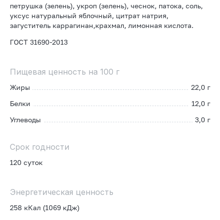
петрушка (зелень), укроп (зелень), чеснок, патока, соль,
уксус натуральный яблочный, цитрат натрия,
загуститель каррагинан,крахмал, лимонная кислота.
ГОСТ 31690-2013
Пищевая ценность на 100 г
Жиры
22,0 г
Белки
12,0 г
Углеводы
3,0 г
Срок годности
120 суток
Энергетическая ценность
258 кКал (1069 кДж)