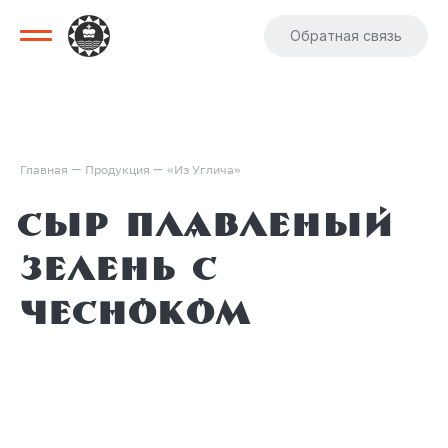
Обратная связь
—
—
Главная
Продукция
«Из Углича»
Сыр плавленый
зелень с
чесноком