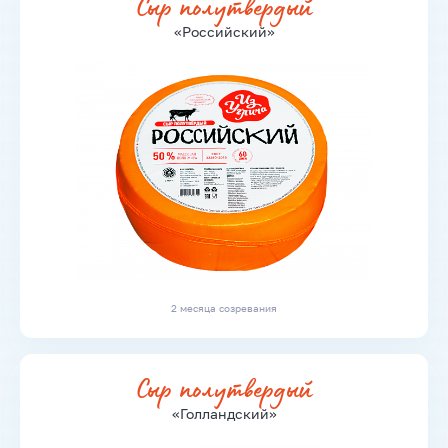
Сыр полутвердый
«Российский»
2 месяца созревания
Сыр полутвердый
«Голландский»