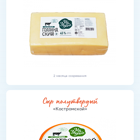
2 месяца созревания
Сыр полутвердый
«Костромской»