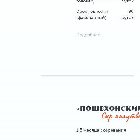
головах)
суток
Срок годности
90
(фасованный)
суток
Подробнее
«Пошехонски
Сыр полутв
1,5 месяца созревания