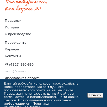
Продукция
История
О производстве
Пресс-центр
Карьера
Контакты
+7 (4852) 660-660
usmz@usmz.ru
Ярославская область,
г. Углич, Рыбинское шоссе, 22В
Данный веб-сайт использует cookie-файлы в
целях предоставления вам лучшего
пользовательского опыта на нашем сайте.
Продолжая использовать данный сайт, вы
Принять
соглашаетесь с использованием нами cookie-
файлов. Для получения дополнительной
информации см.
Политика
Оферта
•
Конфиденциальность
Prominado
конфиденциальности
.