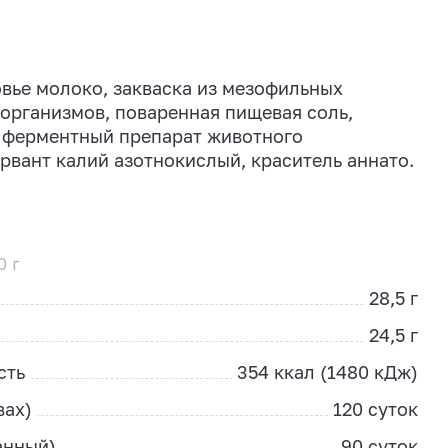
вье молоко, закваска из мезофильных
рганизмов, поваренная пищевая соль,
ферментный препарат животного
рвант калий азотнокислый, краситель аннато.
0 г
28,5 г
24,5 г
сть
354 ккал (1480 кДж)
вах)
120 суток
анный)
90 суток