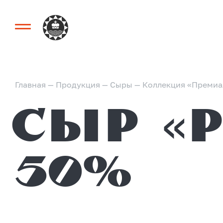
Главная
—
Продукция
—
Сыры
—
Коллекция «Премиа
Сыр «Российский»
50%