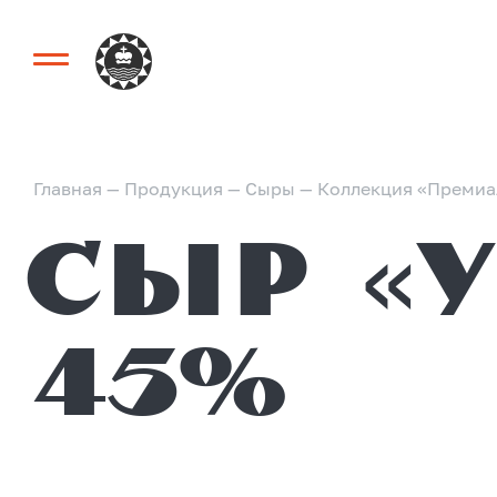
Главная
—
Продукция
—
Сыры
—
Коллекция «Премиа
Сыр «Угличский»
45%