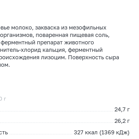
вье молоко, закваска из мезофильных
рганизмов, поваренная пищевая соль,
ферментный препарат животного
нитель-хлорид кальция, ферментный
роисхождения лизоцим. Поверхность сыра
ном.
0 г
24,7 г
26,2 г
сть
327 ккал (1369 кДж)