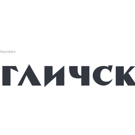
льная»