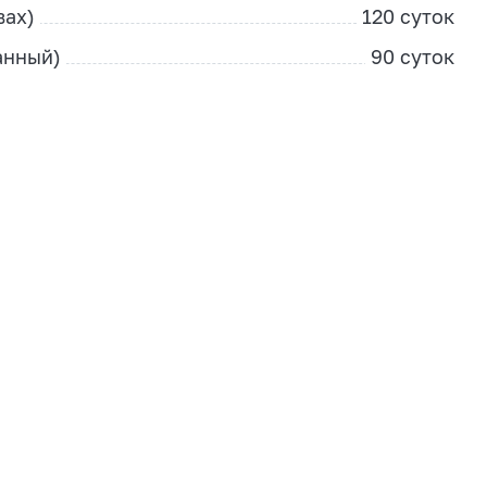
вах)
120 суток
анный)
90 суток