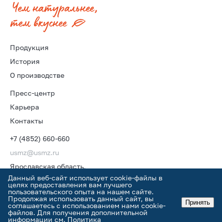
Продукция
История
О производстве
Пресс-центр
Карьера
Контакты
+7 (4852) 660-660
usmz@usmz.ru
Ярославская область,
г. Углич, Рыбинское шоссе, 22В
Данный веб-сайт использует cookie-файлы в
целях предоставления вам лучшего
пользовательского опыта на нашем сайте.
Продолжая использовать данный сайт, вы
Принять
соглашаетесь с использованием нами cookie-
файлов. Для получения дополнительной
информации см.
Политика