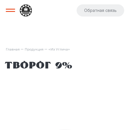
Обратная связь
—
—
Главная
Продукция
«Из Углича»
Творог 9%