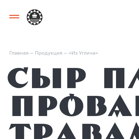
Главная
—
Продукция
—
«Из Углича»
Сыр плавленый с
прова
трава