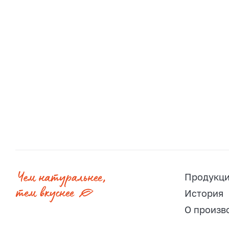
Продукц
История
О произв