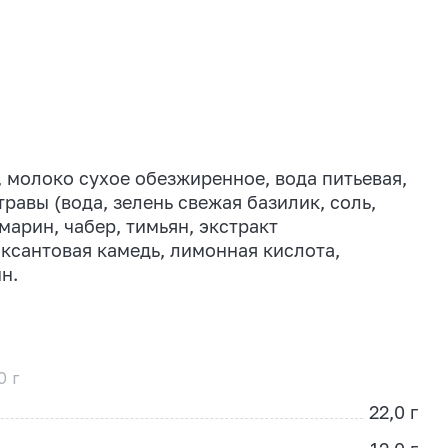
 молоко сухое обезжиренное, вода питьевая,
равы (вода, зелень свежая базилик, соль,
марин, чабер, тимьян, экстракт
 ксантовая камедь, лимонная кислота,
н.
0 г
22,0 г