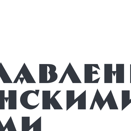
нским
ми