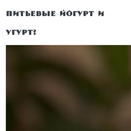
питьевые йогурт и
угурт?