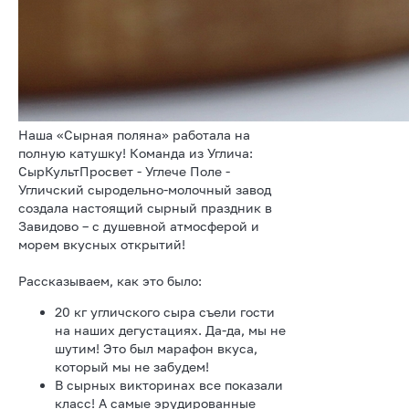
Наша «Сырная поляна» работала на
полную катушку! Команда из Углича:
СырКультПросвет - Углече Поле -
Угличский сыродельно-молочный завод
создала настоящий сырный праздник в
Завидово – с душевной атмосферой и
морем вкусных открытий!
Рассказываем, как это было:
20 кг угличского сыра съели гости
на наших дегустациях. Да-да, мы не
шутим! Это был марафон вкуса,
который мы не забудем!
В сырных викторинах все показали
класс! А самые эрудированные