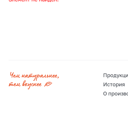
Продукц
История
О произв