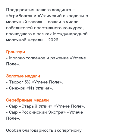
Предприятия нашего холдинга —
«АгриВолга» и «Угличский сыродельно-
молочный завод» — вошли в число
победителей престижного конкурса,
прошедшего в рамках Международной
молочной недели — 2026.
Гран-при
• Молоко топлёное и ряженка «Углече
Поле».
Золотые медали
• Творог 5% «Углече Поле».
• Снежок «Из Углича».
Серебряные медали
• Сыр «Старый Углич» «Углече Поле».
• Сыр «Российский Экстра» «Углече
Поле».
Особая благодарность экспертному